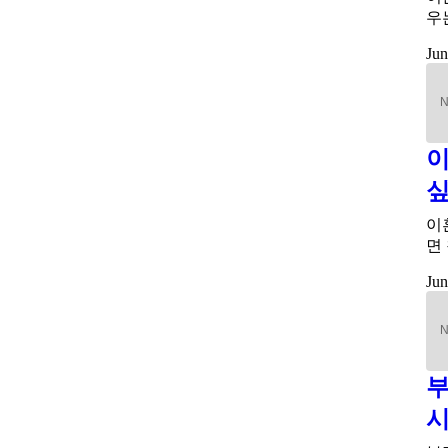
우
Jun
이
이
면
Jun
부