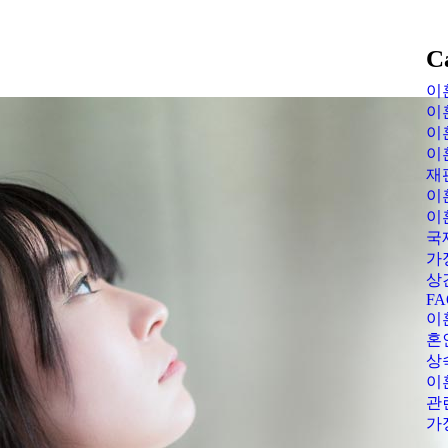
C
이
이
이
이
재
이
이
국
가
상
FA
이
혼
상
이
관
가