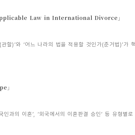
icable Law in International Divorce」
할)’와 ‘어느 나라의 법을 적용할 것인가(준거법)’가 핵심
ype」
국인과의 이혼’, ‘외국에서의 이혼판결 승인’ 등 유형별로 접