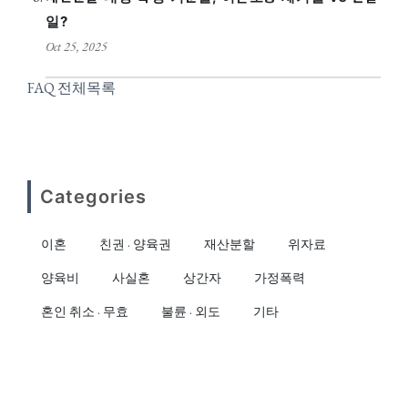
일?
Oct 25, 2025
FAQ 전체목록
Categories
이혼
친권 · 양육권
재산분할
위자료
양육비
사실혼
상간자
가정폭력
혼인 취소 · 무효
불륜 · 외도
기타