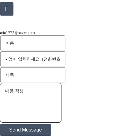
Email Us
asia1972@naver.com
Send Message