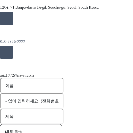
1204, 71 Banpo-daero 14-gil, Seocho-gu, Seoul, South Korea
Call Us
010-5856-9999
Email Us
asia1972@naver.com