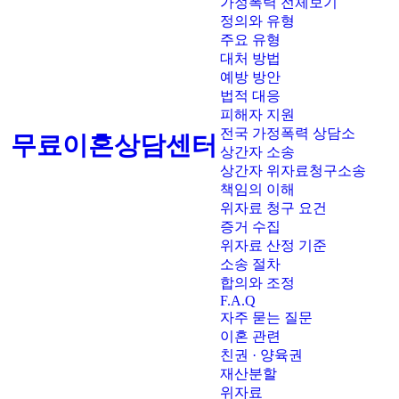
가정폭력 전체보기
정의와 유형
주요 유형
대처 방법
예방 방안
법적 대응
피해자 지원
전국 가정폭력 상담소
무료이혼상담센터
상간자 소송
상간자 위자료청구소송
책임의 이해
위자료 청구 요건
증거 수집
위자료 산정 기준
소송 절차
합의와 조정
F.A.Q
자주 묻는 질문
이혼 관련
친권 · 양육권
재산분할
위자료