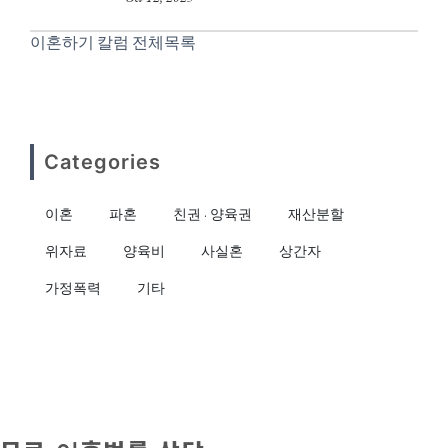
이혼하기 칼럼 전체목록
Categories
이혼
파혼
친권 · 양육권
재산분할
위자료
양육비
사실혼
상간자
가정폭력
기타