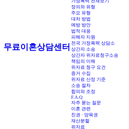
가정폭력 전체보기
정의와 유형
주요 유형
대처 방법
예방 방안
법적 대응
피해자 지원
전국 가정폭력 상담소
무료이혼상담센터
상간자 소송
상간자 위자료청구소송
책임의 이해
위자료 청구 요건
증거 수집
위자료 산정 기준
소송 절차
합의와 조정
F.A.Q
자주 묻는 질문
이혼 관련
친권 · 양육권
재산분할
위자료