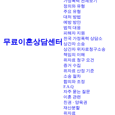
가정폭력 전체보기
정의와 유형
주요 유형
대처 방법
예방 방안
법적 대응
피해자 지원
전국 가정폭력 상담소
무료이혼상담센터
상간자 소송
상간자 위자료청구소송
책임의 이해
위자료 청구 요건
증거 수집
위자료 산정 기준
소송 절차
합의와 조정
F.A.Q
자주 묻는 질문
이혼 관련
친권 · 양육권
재산분할
위자료