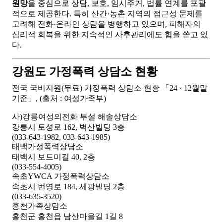
원망
을 중심으로 상담, 보호, 임시주거, 법률 연계를 포괄
적으로 제공한다. 특히 산간·농촌 지역의 접근성 문제를
고려해 전화·온라인 상담을 병행하고 있으며, 피해자의
심리적 회복을 위한 지속적인 사후관리에도 힘을 쏟고 있
다.
강원도 가정폭력 상담소 현황
전국 국비지원(무료) 가정폭력 상담소 현황 「24 · 12월말
기준」, (출처 : 여성가족부)
사)강릉여성의전화 부설 해솔상담소
강릉시 토성로 162, 벽산빌딩 3층
(033-643-1982, 033-643-1985)
태백가정폭력상담소
태백시 보드미길 40, 2층
(033-554-4005)
속초YWCA 가정폭력상담소
속초시 번영로 184, 세광빌딩 2층
(033-635-3520)
홍천가족상담소
홍천군 홍천읍 남산마을길 1길 8