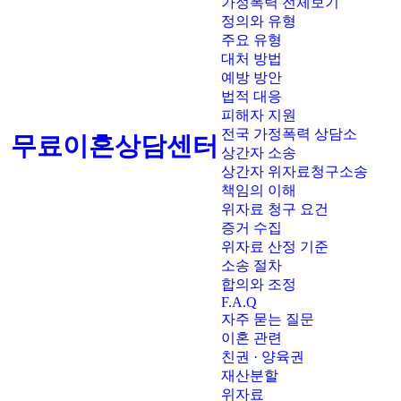
가정폭력 전체보기
정의와 유형
주요 유형
대처 방법
예방 방안
법적 대응
피해자 지원
전국 가정폭력 상담소
무료이혼상담센터
상간자 소송
상간자 위자료청구소송
책임의 이해
위자료 청구 요건
증거 수집
위자료 산정 기준
소송 절차
합의와 조정
F.A.Q
자주 묻는 질문
이혼 관련
친권 · 양육권
재산분할
위자료