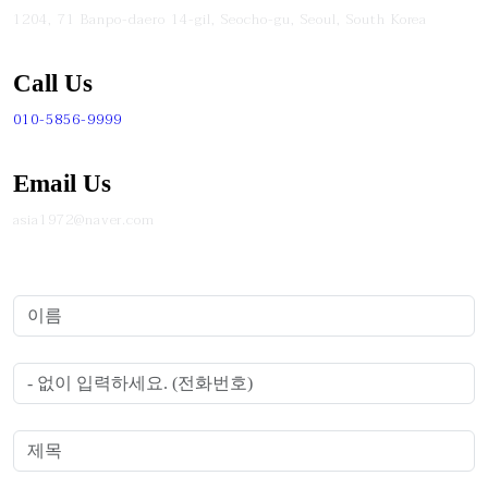
1204, 71 Banpo-daero 14-gil, Seocho-gu, Seoul, South Korea
Call Us
010-5856-9999
Email Us
asia1972@naver.com