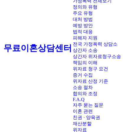
가정폭력 전체보기
정의와 유형
주요 유형
대처 방법
예방 방안
법적 대응
피해자 지원
전국 가정폭력 상담소
무료이혼상담센터
상간자 소송
상간자 위자료청구소송
책임의 이해
위자료 청구 요건
증거 수집
위자료 산정 기준
소송 절차
합의와 조정
F.A.Q
자주 묻는 질문
이혼 관련
친권 · 양육권
재산분할
위자료