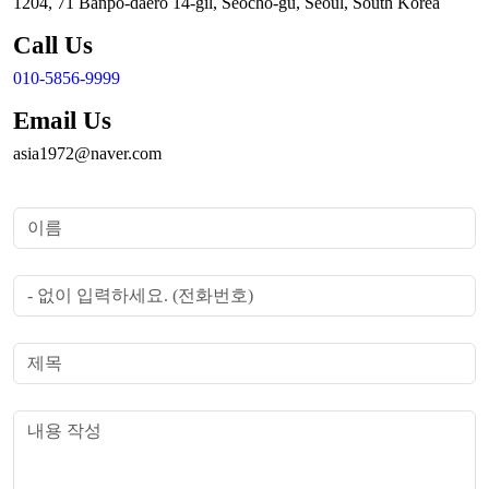
1204, 71 Banpo-daero 14-gil, Seocho-gu, Seoul, South Korea
Call Us
010-5856-9999
Email Us
asia1972@naver.com